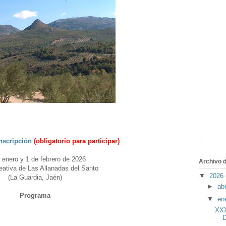
nscripción
(obligatorio para participar)
 enero y 1 de febrero de 2026
Archivo d
eativa de Las Allanadas del Santo
▼
2026
(La Guardia, Jaén)
►
abr
Programa
▼
en
XXX
D