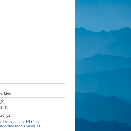
el blog
(2)
il
(1)
ero
(1)
II Aniversario del Club
eportivo Montañeros Ja...