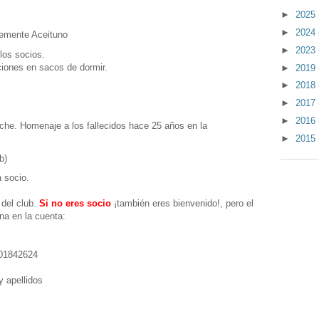
►
2025
►
2024
lemente Aceituno
►
2023
los socios.
ciones en sacos de dormir.
►
2019
►
2018
►
2017
►
2016
he. Homenaje a los fallecidos hace 25 años en la
►
2015
b)
 socio.
 del club.
Si no eres socio
¡también eres bienvenido!, pero el
na en la cuenta:
01842624
lcuz
 apellidos