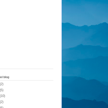
el blog
(2)
(5)
(10)
(2)
(5)