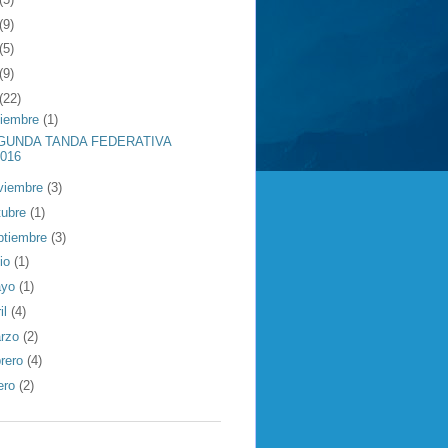
(9)
(5)
(9)
(22)
ciembre
(1)
GUNDA TANDA FEDERATIVA
2016
viembre
(3)
tubre
(1)
ptiembre
(3)
nio
(1)
ayo
(1)
il
(4)
rzo
(2)
brero
(4)
ero
(2)