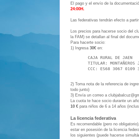
El pago y el envío de la documentació
24:00H.
Las federativas tendrán efecto a parti
Los precios para hacerse socio del cl
la FAM) se detallan al final del docum
Para hacerte socio:
1) Ingresa
30€
en:
       CAJA RURAL DE JAEN

       TITULAR: MONTAÑEROS J
       CCC: ES68 3067 0109 
2) Toma nota de la referencia de ingre
todo junto)
3) Envía un correo a clubjabalcuz@gm
La cuota te hace socio durante un año 
10 €
para niños de 6 a 14 años (inclus
La licencia federativa
Es recomendable (pero no obligatorio
estar en posesión de la licencia feder
los siguientes (puede hacerse simultá