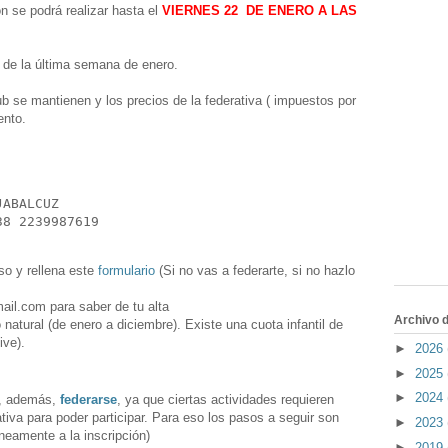
n se podrá realizar hasta el
VIERNES 22 DE ENERO A LAS
r de la última semana de enero.
ub se mantienen y los precios de la federativa ( impuestos por
ento.
ABALCUZ

38 2239987619
so y rellena este
formulario
(Si no vas a federarte, si no hazlo
ail.com para saber de tu alta
Archivo d
natural (de enero a diciembre). Existe una cuota infantil de
ive).
►
2026
►
2025
►
2024
), además,
federarse
, ya que ciertas actividades requieren
ativa para poder participar. Para eso los pasos a seguir son
►
2023
neamente a la inscripción)
►
2019