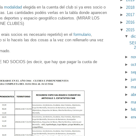
 la
modalidad
elegida en la cuenta del club si ya eres socio o
►
2018
eras. Las cantidades podéis verlas en la tabla donde aparecen
►
2017
los deportes y espacio geográfico cubiertos. (MIRAR LOS
►
2016
ONE CLUBES)
▼
2015
erais socios es necesario repetirlo) en el
formulario
,
▼
di
ro si lo haceis las dos cosas a la vez con rellenarlo una vez
SE
rmado.
►
no
 SOCIOS (es decir, que hay que pagar la cuota de
►
oc
►
se
►
ju
►
m
►
abr
►
ma
►
fe
►
en